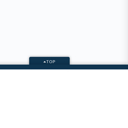
TOP
KONTAKT
Geschäftsstelle des VLWN
Raffaelstr. 4 • 30177 Hannover
Tel.: +49 (0)511 123 57473
E-Mail: buero[at]vlwn.de