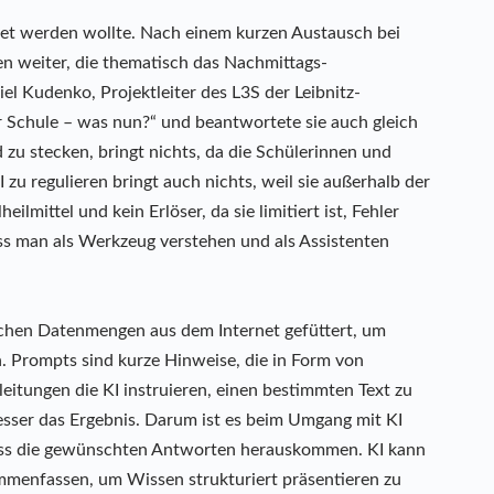
eitet werden wollte. Nach einem kurzen Austausch bei
gen weiter, die thematisch das Nachmittags-
l Kudenko, Projektleiter des L3S der Leibnitz-
der Schule – was nun?“ und beantwortete sie auch gleich
d zu stecken, bringt nichts, da die Schülerinnen und
zu regulieren bringt auch nichts, weil sie außerhalb der
eilmittel und kein Erlöser, da sie limitiert ist, Fehler
ss man als Werkzeug verstehen und als Assistenten
chen Datenmengen aus dem Internet gefüttert, um
. Prompts sind kurze Hinweise, die in Form von
itungen die KI instruieren, einen bestimmten Text zu
besser das Ergebnis. Darum ist es beim Umgang mit KI
dass die gewünschten Antworten herauskommen. KI kann
ammenfassen, um Wissen strukturiert präsentieren zu