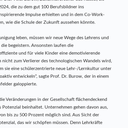
24, die zu dem gut 100 Berufsbildner ins
spirierende Impulse erhielten und in dem Co-Work-
n, wie die Schule der Zukunft aussehen könnte.
leunigung leben, müssen wir neue Wege des Lehrens und
 die begeistern. Ansonsten laufen die
ffiziente und für viele Kinder eine demotivierende
m nicht zum Verlierer des technologischen Wandels wird,
 sie eine schülerzentrierte neue Lehr-/Lernkultur unter
oaktiv entwickeln“, sagte Prof. Dr. Burow, der in einem
elder galoppierte.
s die Veränderungen in der Gesellschaft flächendeckend
mes Potenzial beinhaltet. Unternehmen gehen davon aus,
von bis zu 500 Prozent möglich sind. Aus Sicht der
otenzial, das wir schöpfen müssen. Denn Lehrkräfte