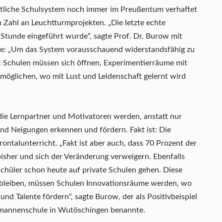
entliche Schulsystem noch immer im Preußentum verhaftet
 Zahl an Leuchtturmprojekten. „Die letzte echte
-Stunde eingeführt wurde“, sagte Prof. Dr. Burow mit
e: „Um das System vorausschauend widerstandsfähig zu
e. Schulen müssen sich öffnen, Experimentierräume mit
rmöglichen, wo mit Lust und Leidenschaft gelernt wird
 die Lernpartner und Motivatoren werden, anstatt nur
nd Neigungen erkennen und fördern. Fakt ist: Die
ontalunterricht. „Fakt ist aber auch, dass 70 Prozent der
sher und sich der Veränderung verweigern. Ebenfalls
 Schüler schon heute auf private Schulen gehen. Diese
u bleiben, müssen Schulen Innovationsräume werden, wo
und Talente fördern“, sagte Burow, der als Positivbeispiel
lemannenschule in Wutöschingen benannte.