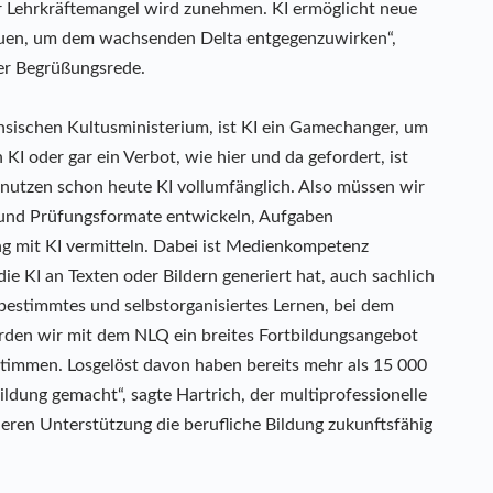
Lehrkräftemangel wird zunehmen. KI ermöglicht neue
bauen, um dem wachsenden Delta entgegenzuwirken“,
er Begrüßungsrede.
hsischen Kultusministerium, ist KI ein Gamechanger, um
I oder gar ein Verbot, wie hier und da gefordert, ist
 nutzen schon heute KI vollumfänglich. Also müssen wir
- und Prüfungsformate entwickeln, Aufgaben
 mit KI vermitteln. Dabei ist Medienkompetenz
die KI an Texten oder Bildern generiert hat, auch sachlich
bstbestimmtes und selbstorganisiertes Lernen, bei dem
rden wir mit dem NLQ ein breites Fortbildungsangebot
ustimmen. Losgelöst davon haben bereits mehr als 15 000
ildung gemacht“, sagte Hartrich, der multiprofessionelle
eren Unterstützung die berufliche Bildung zukunftsfähig