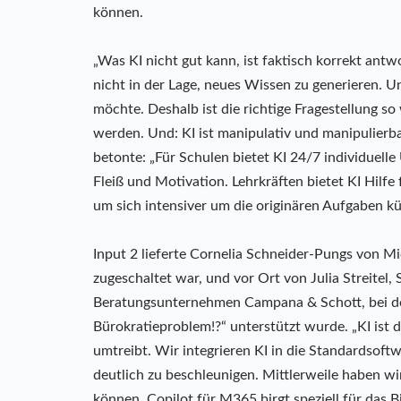
können.
„Was KI nicht gut kann, ist faktisch korrekt antwo
nicht in der Lage, neues Wissen zu generieren. 
möchte. Deshalb ist die richtige Fragestellung s
werden. Und: KI ist manipulativ und manipulierba
betonte: „Für Schulen bietet KI 24/7 individuelle
Fleiß und Motivation. Lehrkräften bietet KI Hilfe
um sich intensiver um die originären Aufgaben 
Input 2 lieferte Cornelia Schneider-Pungs von M
zugeschaltet war, und vor Ort von Julia Streite
Beratungsunternehmen Campana & Schott, bei der 
Bürokratieproblem!?“ unterstützt wurde. „KI is
umtreibt. Wir integrieren KI in die Standardsoft
deutlich zu beschleunigen. Mittlerweile haben w
können. Copilot für M365 birgt speziell für das 