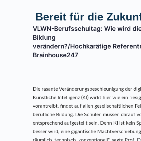
Bereit für die Zuku
VLWN-Berufsschultag: Wie wird die k
Bildung
verändern?/Hochkarätige Referent
Brainhouse247
Die rasante Veränderungsbeschleunigung der dig
Künstliche Intelligenz (KI) wirkt hier wie ein rie
vorantreibt, findet auf allen gesellschaftlichen Fe
berufliche Bildung. Die Schulen müssen darauf v
entsprechend aufgestellt sein. Denn KI ist kein S
besser wird, eine gigantische Machtverschiebun
räumlich, technisch, konzeptionell“, sagte Prof. 