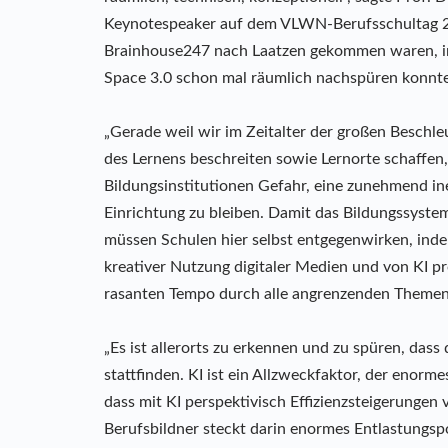
Keynotespeaker auf dem VLWN-Berufsschultag 20
Brainhouse247 nach Laatzen gekommen waren, in
Space 3.0 schon mal räumlich nachspüren konnte
„Gerade weil wir im Zeitalter der großen Besch
des Lernens beschreiten sowie Lernorte schaffen,
Bildungsinstitutionen Gefahr, eine zunehmend ine
Einrichtung zu bleiben. Damit das Bildungssyste
müssen Schulen hier selbst entgegenwirken, indem
kreativer Nutzung digitaler Medien und von KI pr
rasanten Tempo durch alle angrenzenden Themenf
„Es ist allerorts zu erkennen und zu spüren, das
stattfinden. KI ist ein Allzweckfaktor, der enor
dass mit KI perspektivisch Effizienzsteigerungen 
Berufsbildner steckt darin enormes Entlastungsp