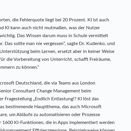
rten, die Fehlerquote liegt bei 20 Prozent. KI ist auch
Und KI kann auch nicht mutmaßen, was der Nutzer
o wichtig. Das Wissen darum muss in Schule vermittelt
r. Das sollte man nie vergessen“, sagte Dr. Kudenko, und
 Unterstützung beim Lernen, ersetzt aber in keiner Weise
 für die Vorbereitung von Unterricht, schafft Freiräume,
kümmern zu können.“
icrosoft Deutschland, die via Teams aus London
l, Senior Consultant Change Management beim
Fragestellung „Endlich Entlastung!? KI löst das
t das bestimmende Hauptthema, das auch Microsoft
ware, um Abläufe zu automatisieren oder Prozesse
ir 1600 KI-Funktionen, die in Apps implementiert werden
Bildungssegment Effizienzgewinne. Beispielsweise können