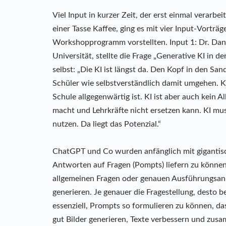
Viel Input in kurzer Zeit, der erst einmal verarb
einer Tasse Kaffee, ging es mit vier Input-Vorträ
Workshopprogramm vorstellten. Input 1: Dr. Danie
Universität, stellte die Frage „Generative KI in 
selbst: „Die KI ist längst da. Den Kopf in den San
Schüler wie selbstverständlich damit umgehen. KI 
Schule allgegenwärtig ist. KI ist aber auch kein Allh
macht und Lehrkräfte nicht ersetzen kann. KI mu
nutzen. Da liegt das Potenzial.“
ChatGPT und Co wurden anfänglich mit gigantis
Antworten auf Fragen (Pompts) liefern zu können
allgemeinen Fragen oder genauen Ausführungsanle
generieren. Je genauer die Fragestellung, desto 
essenziell, Prompts so formulieren zu können, 
gut Bilder generieren, Texte verbessern und zus