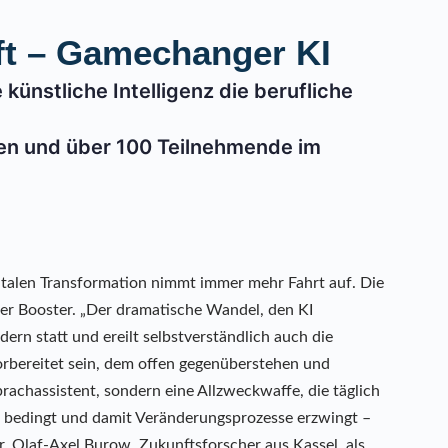
nft – Gamechanger KI
ünstliche Intelligenz die berufliche
en und über 100 Teilnehmende im
italen Transformation nimmt immer mehr Fahrt auf. Die
siger Booster. „Der dramatische Wandel, den KI
ldern statt und ereilt selbstverständlich auch die
orbereitet sein, dem offen gegenüberstehen und
prachassistent, sondern eine Allzweckwaffe, die täglich
g bedingt und damit Veränderungsprozesse erzwingt –
Dr. Olaf-Axel Burow, Zukunftsforscher aus Kassel, als