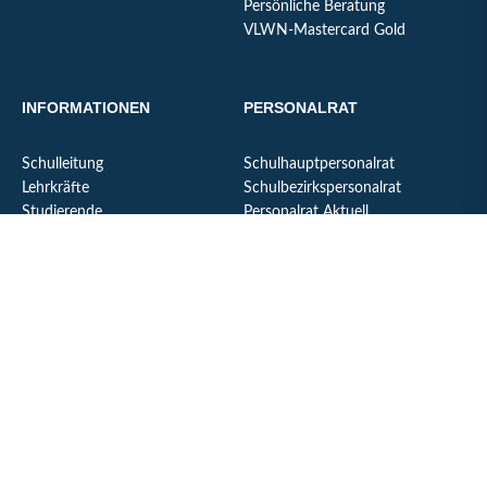
Persönliche Beratung
VLWN-Mastercard Gold
INFORMATIONEN
PERSONALRAT
Schulleitung
Schulhauptpersonalrat
Lehrkräfte
Schulbezirkspersonalrat
Studierende
Personalrat Aktuell
LiV
Personalrat Schulungen
Pensionäre
Personalräte Veranstaltungen
Nicht lehrendes Personal
MITGLIED WERDEN
PRESSEMITTEILUNGEN
KONTAKT
Geschäftsstelle des VLWN