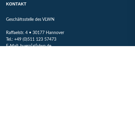
KONTAKT
Geschäftsstelle des VLWN
Raffaelstr. 4 • 30177 Hannover
Tel.: +49 (0)511 123 57473
E-Mail: buero[at]vlwn.de
©2026 VLWN - Niedersachsen
IMPRESSUM
DATENSCHUTZ
AGB
FOLGEN SIE UNS