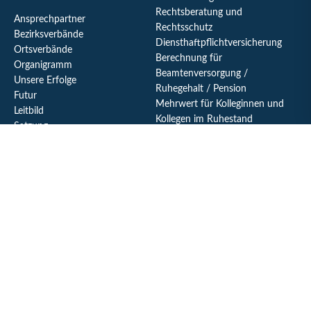
Rechtsberatung und
Ansprechpartner
Rechtsschutz
Bezirksverbände
Diensthaftpflichtversicherung
Ortsverbände
Berechnung für
Organigramm
Beamtenversorgung /
Unsere Erfolge
Ruhegehalt / Pension
Futur
Mehrwert für Kolleginnen und
Leitbild
Kollegen im Ruhestand
Satzung
Digital Tipp
Grundsatzprogramm
dbb Vorteilswelt
Reisen
Persönliche Beratung
VLWN-Mastercard Gold
INFORMATIONEN
PERSONALRAT
Schulleitung
Schulhauptpersonalrat
Lehrkräfte
Schulbezirkspersonalrat