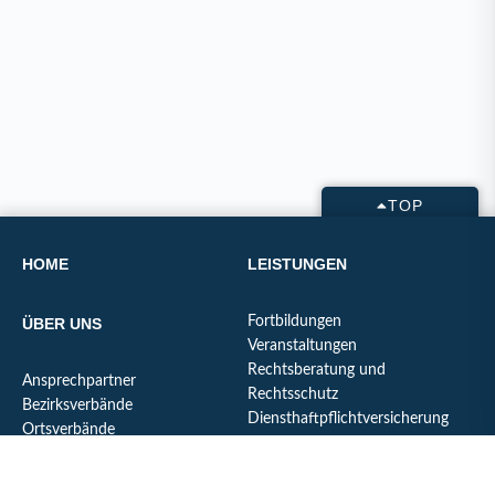
TOP
HOME
LEISTUNGEN
Fortbildungen
ÜBER UNS
Veranstaltungen
Rechtsberatung und
Ansprechpartner
Rechtsschutz
Bezirksverbände
Diensthaftpflichtversicherung
Ortsverbände
Berechnung für
Organigramm
Beamtenversorgung /
Unsere Erfolge
Ruhegehalt / Pension