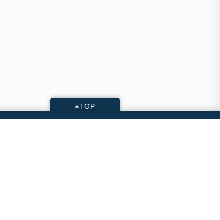
TOP
KONTAKT
Geschäftsstelle des VLWN
Raffaelstr. 4 • 30177 Hannover
Tel.: +49 (0)511 123 57473
E-Mail: buero[at]vlwn.de