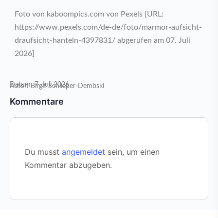
Foto von kaboompics.com von Pexels [URL:
https://www.pexels.com/de-de/foto/marmor-aufsicht-
draufsicht-hanteln-4397831/ abgerufen am 07. Juli
2026]
Datum: 7. Juli 2026
Autor: Birgit Schlieper-Dembski
Kommentare
Du musst
angemeldet
sein, um einen
Kommentar abzugeben.