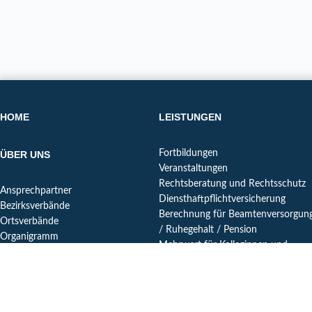
HOME
LEISTUNGEN
Fortbildungen
ÜBER UNS
Veranstaltungen
Rechtsberatung und Rechtsschutz
Ansprechpartner
Diensthaftpflichtversicherung
Bezirksverbände
Berechnung für Beamtenversorgun
Ortsverbände
/ Ruhegehalt / Pension
Organigramm
Mehrwert für Kolleginnen und
Unsere Erfolge
Kollegen im Ruhestand
Futur
Digital Tipp
Leitbild
dbb Vorteilswelt
Satzung
Reisen