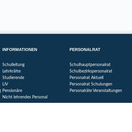
INFORMATIONEN
PERSONALRAT
Schulleitung
Schulhauptpersonalrat
Lehrkräfte
Schulbezirkspersonalrat
Studierende
Personalrat Aktuell
LiV
Personalrat Schulungen
g
Pensionäre
Personalräte Veranstaltungen
Nicht lehrendes Personal
MITGLIED WERDEN
PRESSEMITTEILUNGEN
FOLGEN SIE UNS