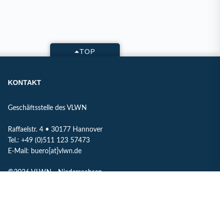
TOP
KONTAKT
Geschäftsstelle des VLWN
Raffaelstr. 4 • 30177 Hannover
Tel.: +49 (0)511 123 57473
E-Mail: buero[at]vlwn.de
©2026 VLWN - Niedersachsen
IMPRESSUM
DATENSCHUTZ