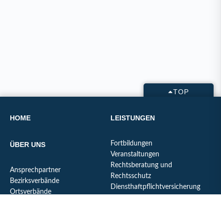
TOP
HOME
LEISTUNGEN
Fortbildungen
ÜBER UNS
Veranstaltungen
Rechtsberatung und
Ansprechpartner
Rechtsschutz
Bezirksverbände
Diensthaftpflichtversicherung
Ortsverbände
Berechnung für
Organigramm
Beamtenversorgung /
Unsere Erfolge
Ruhegehalt / Pension