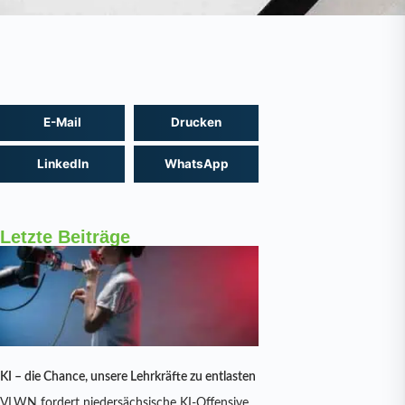
E-Mail
Drucken
LinkedIn
WhatsApp
Letzte Beiträge
KI – die Chance, unsere Lehrkräfte zu entlasten
VLWN fordert niedersächsische KI-Offensive