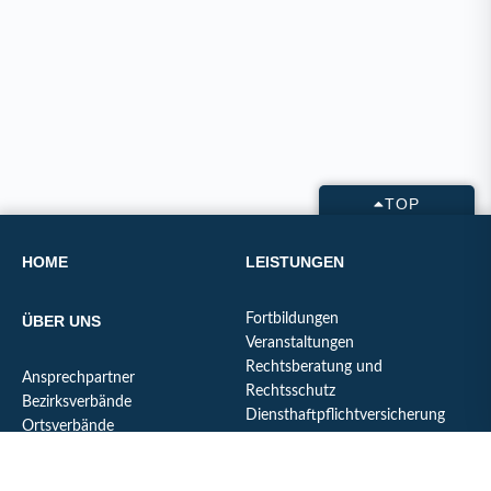
TOP
HOME
LEISTUNGEN
Fortbildungen
ÜBER UNS
Veranstaltungen
Rechtsberatung und
Ansprechpartner
Rechtsschutz
Bezirksverbände
Diensthaftpflichtversicherung
Ortsverbände
Berechnung für
Organigramm
Beamtenversorgung /
Unsere Erfolge
Ruhegehalt / Pension