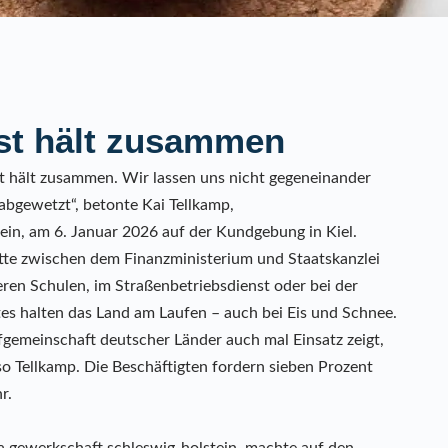
nst hält zusammen
st hält zusammen. Wir lassen uns nicht gegeneinander
 abgewetzt“, betonte Kai Tellkamp,
in, am 6. Januar 2026 auf der Kundgebung in Kiel.
tte zwischen dem Finanzministerium und Staatskanzlei
ren Schulen, im Straßenbetriebsdienst oder bei der
stes halten das Land am Laufen – auch bei Eis und Schnee.
rifgemeinschaft deutscher Länder auch mal Einsatz zeigt,
so Tellkamp. Die Beschäftigten fordern sieben Prozent
hr.
a gewerkschaft schleswig-holstein, machte auf den