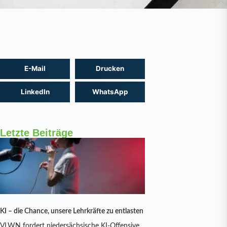
E-Mail
Drucken
LinkedIn
WhatsApp
Letzte Beiträge
KI – die Chance, unsere Lehrkräfte zu entlasten
VLWN fordert niedersächsische KI-Offensive