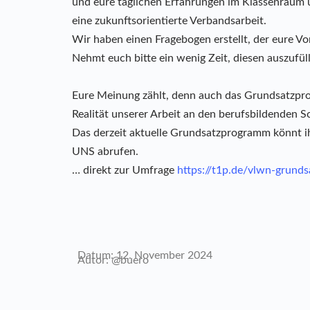
und eure täglichen Erfahrungen im Klassenraum u
eine zukunftsorientierte Verbandsarbeit.
Wir haben einen Fragebogen erstellt, der eure V
Nehmt euch bitte ein wenig Zeit, diesen auszufül
Eure Meinung zählt, denn auch das Grundsatzpro
Realität unserer Arbeit an den berufsbildenden S
Das derzeit aktuelle Grundsatzprogramm könnt
UNS abrufen.
… direkt zur Umfrage
https://t1p.de/vlwn-grun
Datum: 12. November 2024
Autor: @buero