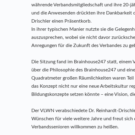
währende Verbandsmitgliedschaft und ihre 20-jäh
und die Anwesenden drückten ihre Dankbarkeit d
Drischler einen Präsentkorb.
In ihrer typischen Manier nutzte sie die Gelegen
auszusprechen, wobei sie nicht davor zurücksch
Anregungen für die Zukunft des Verbandes zu ge
Die Sitzung fand im Brainhouse247 statt, einem
über die Philosophie des Brainhouse247 und ein
Quadratmeter großen Räumlichkeiten waren Teil
das Konzept nicht nur eine neue Arbeitskultur re
Bildungskonzepte setzen könnte – eine Vision, d
Der VLWN verabschiedete Dr. Reinhardt-Drischl
Wünschen für viele weitere Jahre und freut sich d
Verbandssenioren willkommen zu heißen.