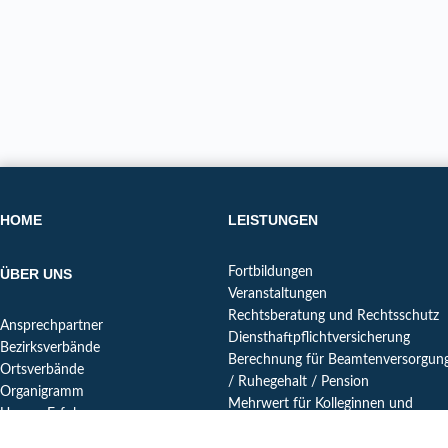
HOME
LEISTUNGEN
Fortbildungen
ÜBER UNS
Veranstaltungen
Rechtsberatung und Rechtsschutz
Ansprechpartner
Diensthaftpflichtversicherung
Bezirksverbände
Berechnung für Beamtenversorgun
Ortsverbände
/ Ruhegehalt / Pension
Organigramm
Mehrwert für Kolleginnen und
Unsere Erfolge
Kollegen im Ruhestand
Futur
Digital Tipp