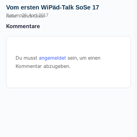
Vom ersten WiPäd-Talk SoSe 17
Datum: 28. April 2017
Autor: Patrick Geiser
Kommentare
Du musst
angemeldet
sein, um einen
Kommentar abzugeben.