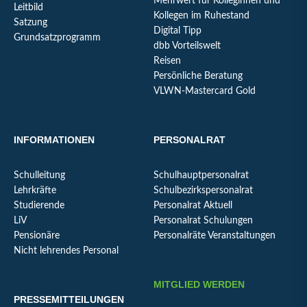
Mehrwert für Kolleginnen und
Leitbild
Kollegen im Ruhestand
Satzung
Digital Tipp
Grundsatzprogramm
dbb Vorteilswelt
Reisen
Persönliche Beratung
VLWN-Mastercard Gold
INFORMATIONEN
PERSONALRAT
Schulleitung
Schulhauptpersonalrat
Lehrkräfte
Schulbezirkspersonalrat
Studierende
Personalrat Aktuell
LiV
Personalrat Schulungen
Pensionäre
Personalräte Veranstaltungen
Nicht lehrendes Personal
MITGLIED WERDEN
PRESSEMITTEILUNGEN